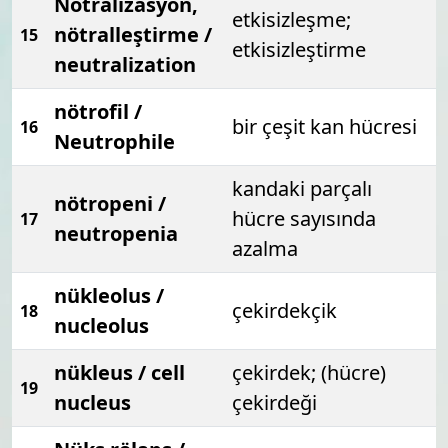
Nötralizasyon,
etkisizleşme;
nötralleştirme /
15
etkisizleştirme
neutralization
nötrofil /
bir çeşit kan hücresi
16
Neutrophile
kandaki parçalı
nötropeni /
hücre sayısında
17
neutropenia
azalma
nükleolus /
çekirdekçik
18
nucleolus
nükleus / cell
çekirdek; (hücre)
19
nucleus
çekirdeği