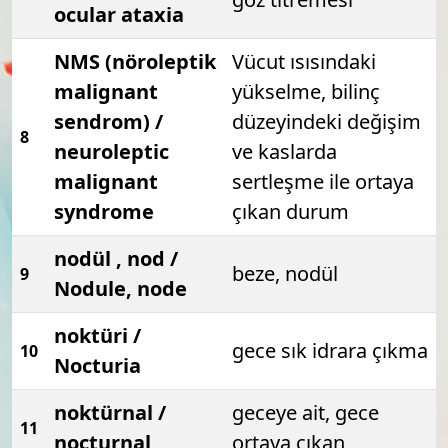
ocular ataxia
NMS (nöroleptik
Vücut ısısındaki
malignant
yükselme, bilinç
sendrom) /
düzeyindeki değişim
8
neuroleptic
ve kaslarda
malignant
sertleşme ile ortaya
syndrome
çıkan durum
nodül , nod /
beze, nodül
9
Nodule, node
noktüri /
gece sık idrara çıkma
10
Nocturia
noktürnal /
geceye ait, gece
11
nocturnal
ortaya çıkan