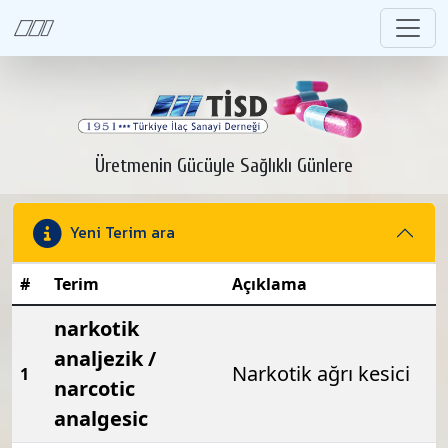
Üretmenin Gücüyle Sağlıklı Günlere
Yeni Terim ara
#
Terim
Açıklama
narkotik
analjezik /
Narkotik ağrı kesici
1
narcotic
analgesic