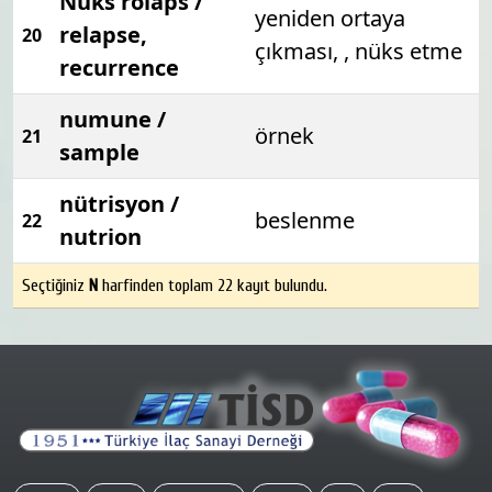
Nüks rölaps /
yeniden ortaya
relapse,
20
çıkması, , nüks etme
recurrence
numune /
örnek
21
sample
nütrisyon /
beslenme
22
nutrion
Seçtiğiniz
N
harfinden toplam 22 kayıt bulundu.