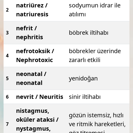
natriürez /
sodyumun idrar ile
2
natriuresis
atılımı
nefrit /
böbrek iltihabı
3
nephritis
nefrotoksik /
böbrekler üzerinde
4
Nephrotoxic
zararlı etkili
neonatal /
yenidoğan
5
neonatal
nevrit / Neuritis
sinir iltihabı
6
nistagmus,
gözün istemsiz, hızlı
oküler ataksi /
ve ritmik hareketleri,
7
nystagmus,
göz titremesi