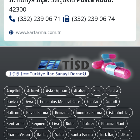
42300
(332) 239 06 71
(332) 239 06 74
www.karfarma.com.tr
Angelini
Arimed
Asia Orphan
Atabay
Biem
Costa
Daviva
Deva
Fresenius Medical Care
Genfar
Grandi
Haltron
Haver Farma
Humanis
İmuneks Farma
istanbul İlaç
Kentfarma
Keymen
Liva
Nobel
Palmer
Pharma Plant
PharmaVision
Ra İlaç
Saba
Santa Farma
Turk İlaç
Ulkar