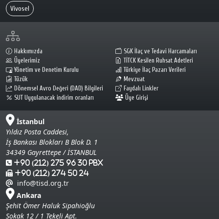
Vivosel
Hakkımızda
SGK İlaç ve Tedavi Harcamaları
Üyelerimiz
TİTCK Kesilen Ruhsat Adetleri
Yönetim ve Denetim Kurulu
Türkiye İlaç Pazarı Verileri
Tüzük
Mevzuat
Dönemsel Avro Değeri (DAD) Bilgileri
Faydalı Linkler
SUT Uygulanacak indirim oranları
Üye Girişi
İstanbul
Yıldız Posta Caddesi,
İş Bankası Blokları B Blok D. 1
34349 Gayrettepe / İSTANBUL
+90 (212) 275 96 30 Pbx
+90 (212) 274 50 24
info@tisd.org.tr
Ankara
Şehit Ömer Haluk Sipahioğlu
Sokak 12 / 1 Tekeli Apt.