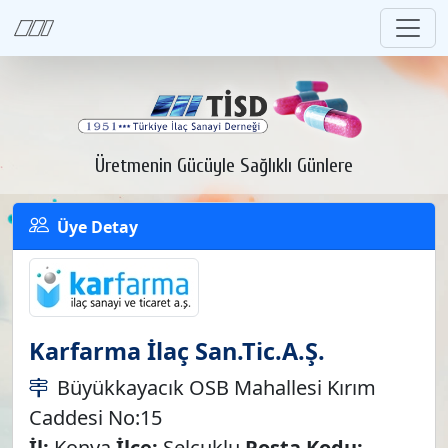
Üretmenin Gücüyle Sağlıklı Günlere
Üye Detay
Karfarma İlaç San.Tic.A.Ş.
Büyükkayacık OSB Mahallesi Kırım
Caddesi No:15
İl:
Konya
İlçe:
Selçuklu
Posta Kodu: